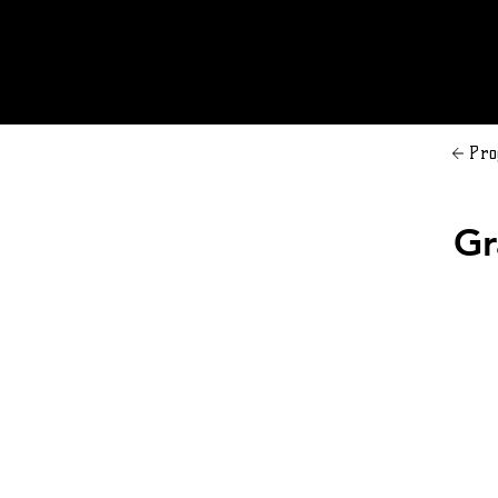
Pro
Gr
Il Gra
proprio
vacanze
ANNO
CATEG
ATTIVIT