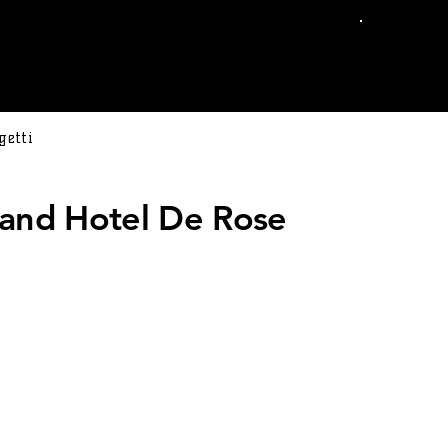
#E
getti
and Hotel De Rose
nd Hotel De Rose è un hotel sul mare con spiaggia privata, affacciato
 sulla Baia di Scalea, splendida località balneare dove trascorrere le
 in Calabria in un hotel 4 stelle.
2018 > 2021
ORIA
4 STELLE
À
IMPIANTO WIFI IN CONSULENZA
CONSULENZA E IMPLEMENTAZIONE GESTIONALE -
CHANNEL MANAGER, IDS PERFORMANCE, BOOKING