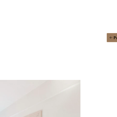
LOCAT
SITO W
P