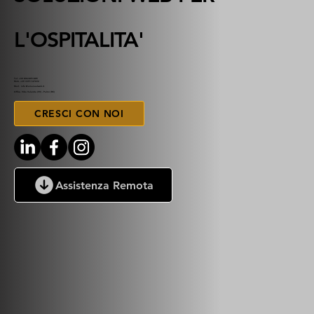
L'OSPITALITA'
Tel. +39 0963051005
Mob. +39 3391147692
Mail. info @ emanuelweb.it
Office. Vibo Valentia (VV) - Palmi (RC)
CRESCI CON NOI
Assistenza Remota