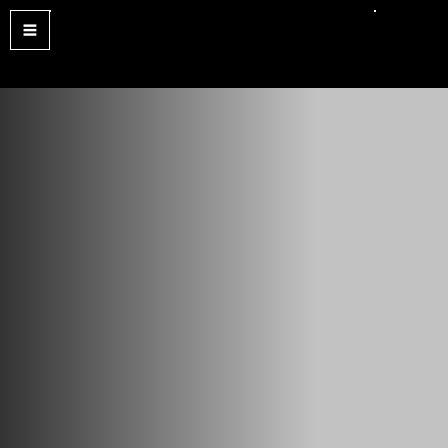
EmanuelWeb
#E